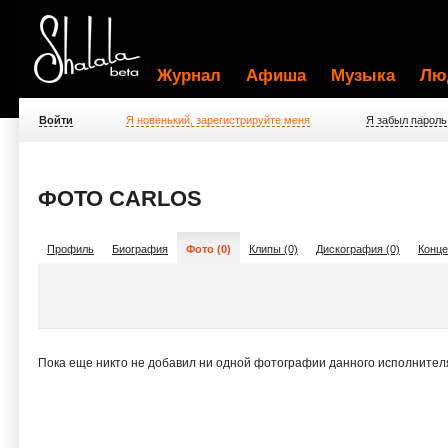
Журнал
Афиша
Музыка
Лю
Войти
Я новенький, зарегистрируйте меня
Я забыл пароль
ФОТО CARLOS
Профиль
Биография
Фото (0)
Клипы (0)
Дискография (0)
Конце
Пока еще никто не добавил ни одной фотографии данного исполнител