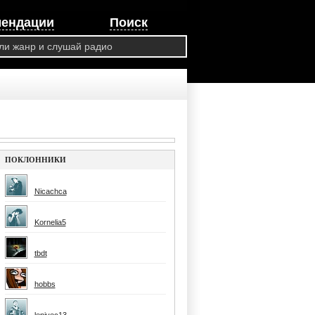
мендации
Поиск
ПОКЛОННИКИ
Nicachca
Kornelia5
tbdt
hobbs