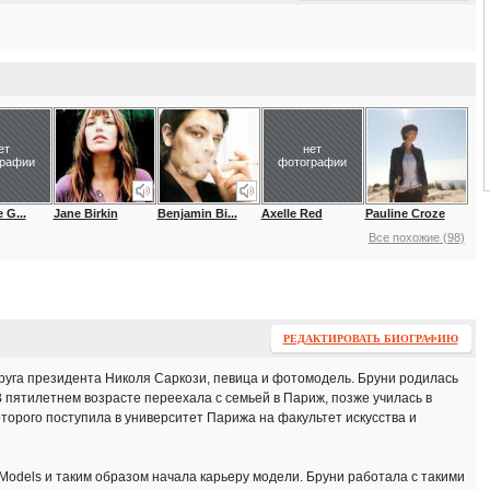
ет
нет
графии
фотографии
 G...
Jane Birkin
Benjamin Bi...
Axelle Red
Pauline Croze
Все похожие (98)
РЕДАКТИРОВАТЬ БИОГРАФИЮ
пруга президента Николя Саркози, певица и фотомодель. Бруни родилась
 В пятилетнем возрасте переехала с семьей в Париж, позже училась в
торого поступила в университет Парижа на факультет искусства и
y Models и таким образом начала карьеру модели. Бруни работала с такими