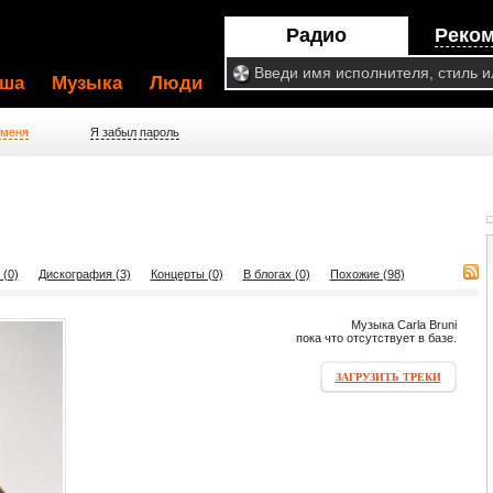
Радио
Реко
ша
Музыка
Люди
 меня
Я забыл пароль
 (0)
Дискография (3)
Концерты (0)
В блогах (0)
Похожие (98)
Музыка Carla Bruni
пока что отсутствует в базе.
ЗАГРУЗИТЬ ТРЕКИ