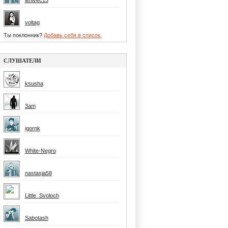
lenivec13
voltag
Ты поклонник?
Добавь себя в список.
СЛУШАТЕЛИ
ksusha
3am
igornk
White-Negro
nastasja58
Little_Svoloch
Sabotash