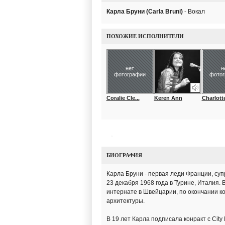
Карла Бруни (Carla Bruni)
- Вокал
ПОХОЖИЕ ИСПОЛНИТЕЛИ
нет
н
фотографии
фото
Coralie Cle...
Keren Ann
Charlotte
БИОГРАФИЯ
Карла Бруни - первая леди Франции, су
23 декабря 1968 года в Турине, Италия.
интернате в Швейцарии, по окончании ко
архитектуры.
В 19 лет Карла подписала конракт с Cit