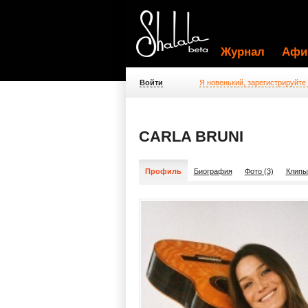
Журнал
Афи
Войти
Я новенький, зарегистрируйте
CARLA BRUNI
Профиль
Биография
Фото (3)
Клипы