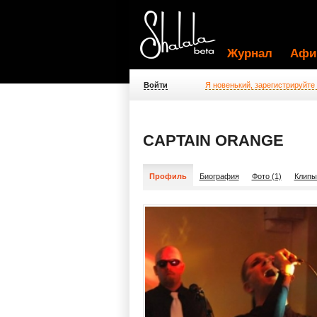
Журнал
Афи
Войти
Я новенький, зарегистрируйте
CAPTAIN ORANGE
Профиль
Биография
Фото (1)
Клипы