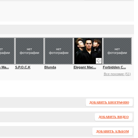
ет
нет
нет
нет
графии
фотографии
фотографии
фотографии
 Ma...
S.P.O.C.K
Blunda
Elegant Mac...
Forbidden C...
Все похожие (51)
ДОБАВИТЬ БИОГРАФИЮ
ДОБАВИТЬ ВИДЕО
ДОБАВИТЬ АЛЬБОМ