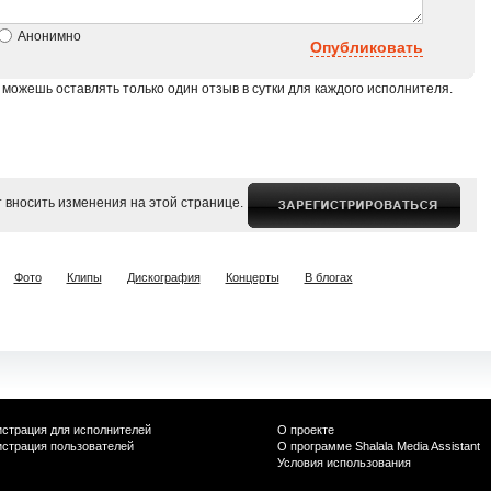
Анонимно
Опубликовать
 можешь оставлять только один отзыв в сутки для каждого исполнителя.
 вносить изменения на этой странице.
Фото
Клипы
Дискография
Концерты
В блогах
истрация для исполнителей
О проекте
истрация пользователей
О программе Shalala Media Assistant
Условия использования