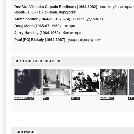
Don Van Vliet aka Captain Beefheart (1964-1982)
- вокал, губная гарм
маримба, шинай, симран, перкуссии
Alex Snouffer (1964-68, 1973-74)
- гитара (ударные)
Doug Moon (1965-67, 1969)
- гитара
Jerry Handley (1964-1968)
- бас-гитара
Paul (PG) Blakely (1964-1967)
- ударные,перкуссии
ПОХОЖИЕ ИСПОЛНИТЕЛИ
Frank Zappa
Can
Faust
Pere Ubu
Fra
БИОГРАФИЯ