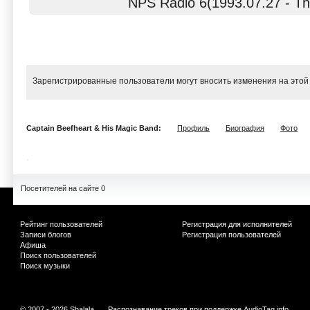
NPS Radio 6(1993.07.27 - Thi
Зарегистрированные пользователи могут вносить изменения на этой
Captain Beefheart & His Magic Band:
Профиль
Биография
Фото
Посетителей на сайте 0
Рейтинг пользователей
Регистрация для исполнителей
Записи блогов
Регистрация пользователей
Афиша
Поиск пользователей
Поиск музыки
© 2007 - 2026 Shalala
Распознавание треков при поддержке
AudioTag.info