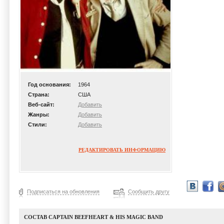
Год основания:
1964
Страна:
США
Веб-сайт:
Добавить
Жанры:
Добавить
Стили:
Добавить
РЕДАКТИРОВАТЬ ИНФОРМАЦИЮ
Подписаться на обновления
Сообщить другу
СОСТАВ CAPTAIN BEEFHEART & HIS MAGIC BAND