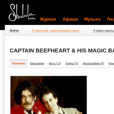
Журнал
Афиша
Музыка
Лю
Войти
Я новенький, зарегистрируйте меня
Я забыл пароль
CAPTAIN BEEFHEART & HIS MAGIC 
Профиль
Биография
Фото (13)
Клипы (0)
Дискография (0)
Кон