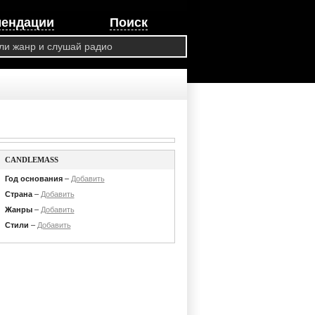
мендации
Поиск
CANDLEMASS
Год основания
–
Добавить
Страна
–
Добавить
Жанры
–
Добавить
Стили
–
Добавить