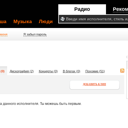
Радио
Реко
ша
Музыка
Люди
 меня
Я забыл пароль
(0)
Дискография (2)
Концерты (0)
В блогах (0)
Похожие (51)
ДОБАВИТЬ КЛИП
па данного исполнителя. Ты можешь быть первым.