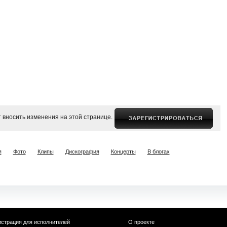
 вносить изменения на этой странице.
я
Фото
Клипы
Дискография
Концерты
В блогах
истрация для исполнителей
О проекте