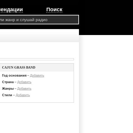
мендации
Поиск
CAJUN GRASS BAND
Год основания
–
Добавить
Страна
–
Добавить
Жанры
–
Добавить
Стили
–
Добавить