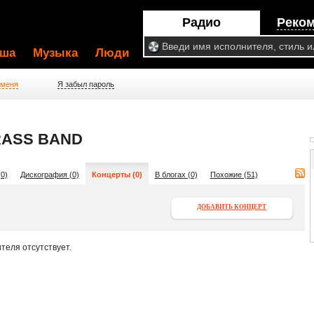
Радио
Реко
ша
Музыка
Люди
 меня
Я забыл пароль
RASS BAND
0)
Дискография (0)
Концерты (0)
В блогах (0)
Похожие (51)
ДОБАВИТЬ КОНЦЕРТ
теля отсутствует.