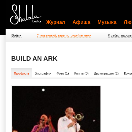
Журнал
Афиша
Музыка
Лю
Войти
Я новенький, зарегистрируйте меня
Я забыл пароль
BUILD AN ARK
Профиль
Биография
Фото (1)
Клипы (0)
Дискография (2)
Конц