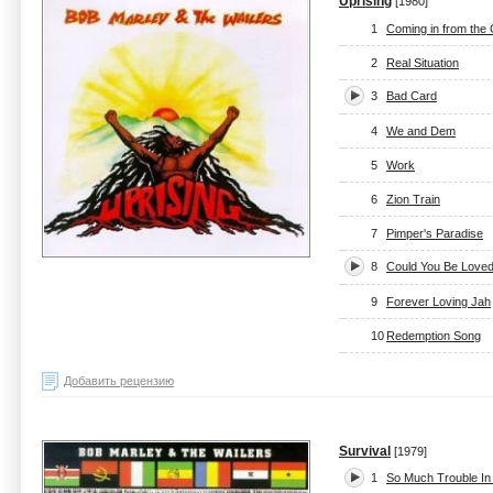
Uprising
[1980]
1
Coming in from the 
2
Real Situation
3
Bad Card
4
We and Dem
5
Work
6
Zion Train
7
Pimper's Paradise
8
Could You Be Love
9
Forever Loving Jah
10
Redemption Song
Добавить рецензию
Survival
[1979]
1
So Much Trouble In