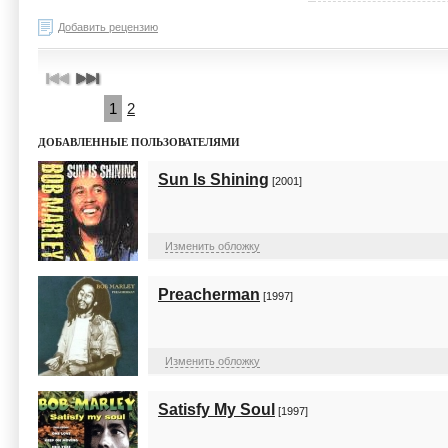
Добавить рецензию
1
2
ДОБАВЛЕННЫЕ ПОЛЬЗОВАТЕЛЯМИ
Sun Is Shining
[2001]
Изменить обложку
Preacherman
[1997]
Изменить обложку
Satisfy My Soul
[1997]