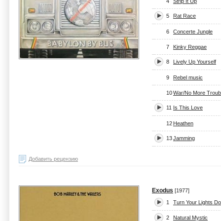
4
Strip It Up
5
Rat Race
6
Concerte Jungle
7
Kinky Reggae
8
Lively Up Yourself
9
Rebel music
10
War/No More Troub
11
Is This Love
12
Heathen
13
Jamming
Добавить рецензию
Exodus
[1977]
1
Turn Your Lights D
2
Natural Mystic