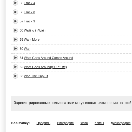
55
Track 4
56
Track 8
57
Track 9
58
Waiting in Wain
59
Want More
60
War
61
What Goes Around Comes Around
62
What Goes Around(SUPER!!!)
63
Who The Cap Fit
Зарегистрированные пользователи могут вносить изменения на этой
Bob Marley:
Профиль
Биография
Фото
Клипы
Дискография