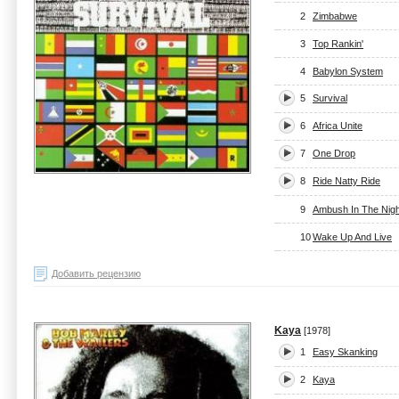
2
Zimbabwe
3
Top Rankin'
4
Babylon System
5
Survival
6
Africa Unite
7
One Drop
8
Ride Natty Ride
9
Ambush In The Nigh
10
Wake Up And Live
Добавить рецензию
Kaya
[1978]
1
Easy Skanking
2
Kaya