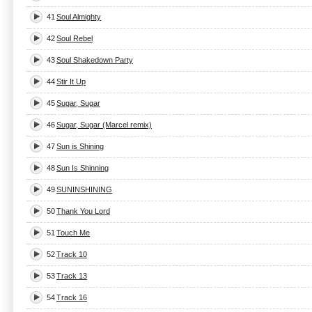
41
Soul Almighty
42
Soul Rebel
43
Soul Shakedown Party
44
Stir It Up
45
Sugar, Sugar
46
Sugar, Sugar (Marcel remix)
47
Sun is Shining
48
Sun Is Shinning
49
SUNINSHINING
50
Thank You Lord
51
Touch Me
52
Track 10
53
Track 13
54
Track 16