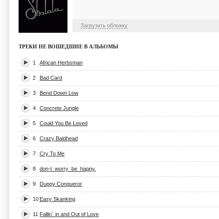
Загрузить обложку
ТРЕКИ НЕ ВОШЕДШИЕ В АЛЬБОМЫ
1
African Herbsman
2
Bad Card
3
Bend Down Low
4
Concrete Jungle
5
Could You Be Loved
6
Crazy Baldhead
7
Cry To Me
8
don-t_worry_be_happy.
9
Duppy Conqueror
10
Easy Skanking
11
Fallin` in and Out of Love