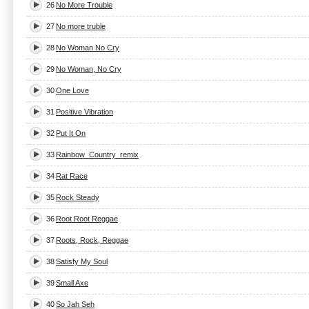
26
No More Trouble
27
No more truble
28
No Woman No Cry
29
No Woman, No Cry
30
One Love
31
Positive Vibration
32
Put It On
33
Rainbow_Country_remix
34
Rat Race
35
Rock Steady
36
Root Root Reggae
37
Roots, Rock, Reggae
38
Satisfy My Soul
39
Small Axe
40
So Jah Seh