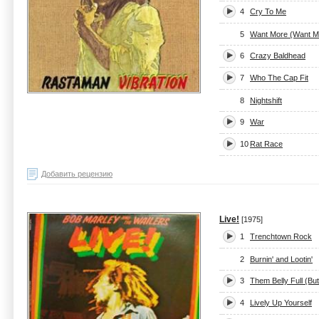
4
Cry To Me
5
Want More (Want M
6
Crazy Baldhead
7
Who The Cap Fit
8
Nightshift
9
War
10
Rat Race
Добавить рецензию
Live!
[1975]
1
Trenchtown Rock
2
Burnin' and Lootin'
3
Them Belly Full (B
4
Lively Up Yourself