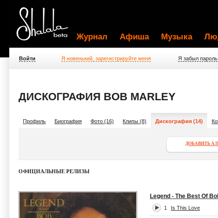
Журнал
Афиша
Музыка
Лю
Войти
Я новенький, зарегистрируйте меня
Я забыл пароль
ДИСКОГРАФИЯ BOB MARLEY
Профиль
Биография
Фото (16)
Клипы (8)
Дискография (14)
Ко
ДОБАВИТЬ А
ОФИЦИАЛЬНЫЕ РЕЛИЗЫ
Legend - The Best Of Bo
1
Is This Love