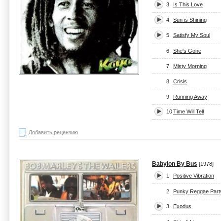
3
Is This Love
4
Sun is Shining
5
Satisfy My Soul
6
She's Gone
7
Misty Morning
8
Crisis
9
Running Away
10
Time Will Tell
Добавить рецензию
Babylon By Bus
[1978]
1
Positive Vibration
2
Punky Reggae Part
3
Exodus