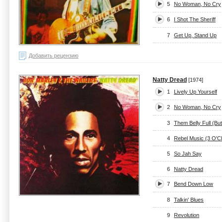
5
No Woman, No Cry
6
I Shot The Sheriff
7
Get Up, Stand Up
Добавить рецензию
Natty Dread
[1974]
1
Lively Up Yourself
2
No Woman, No Cry
3
Them Belly Full (B
4
Rebel Music (3 O'C
5
So Jah Say
6
Natty Dread
7
Bend Down Low
8
Talkin' Blues
9
Revolution