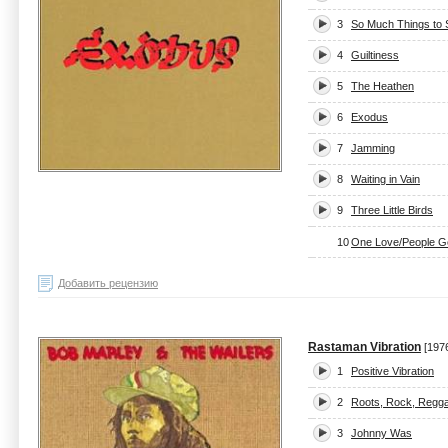
3
So Much Things to 
4
Guiltiness
5
The Heathen
6
Exodus
7
Jamming
8
Waiting in Vain
9
Three Little Birds
10
One Love/People G
Добавить рецензию
Rastaman Vibration
[197
1
Positive Vibration
2
Roots, Rock, Regg
3
Johnny Was