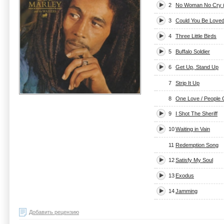
2
No Woman No Cry (
3
Could You Be Love
4
Three Little Birds
5
Buffalo Soldier
6
Get Up, Stand Up
7
Strip It Up
8
One Love / People
9
I Shot The Sheriff
10
Waiting in Vain
11
Redemption Song
12
Satisfy My Soul
13
Exodus
14
Jamming
Добавить рецензию