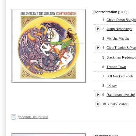
Confrontation
[1983]
1
Chant Down Babylo
2
Jump Nyahbinghi
3
Mix Up, Mix Up
4
Give Thanks & Prai
5
Blackman Redempt
6
Trench Town
7
Stiff Necked Fools
8
I Know
9
Rastaman Live Up!
10
Buffalo Soldier
Добавить рецензию