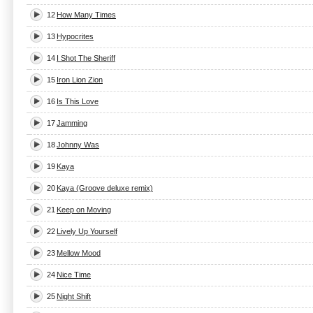
12
How Many Times
13
Hypocrites
14
I Shot The Sheriff
15
Iron Lion Zion
16
Is This Love
17
Jamming
18
Johnny Was
19
Kaya
20
Kaya (Groove deluxe remix)
21
Keep on Moving
22
Lively Up Yourself
23
Mellow Mood
24
Nice Time
25
Night Shift