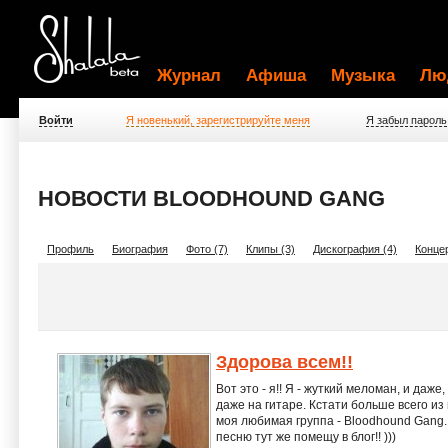
Журнал
Афиша
Музыка
Лю
Войти
Я новенький, зарегистрируйте меня
Я забыл пароль
НОВОСТИ BLOODHOUND GANG
Профиль
Биография
Фото (7)
Клипы (3)
Дискография (4)
Концер
Здорова всем!!
Вот это - я!! Я - жуткий меломан, и даже
даже на гитаре. Кстати больше всего из
моя любимая группа - Bloodhound Gang. 
песню тут же помещу в блог!! )))