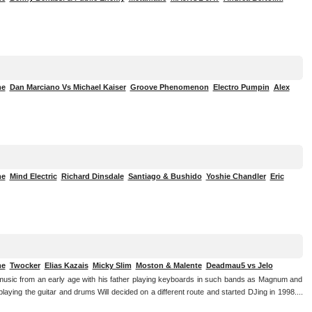
me
Dan Marciano Vs Michael Kaiser
Groove Phenomenon
Electro Pumpin
Alex
me
Mind Electric
Richard Dinsdale
Santiago & Bushido
Yoshie Chandler
Eric
me
Twocker
Elias Kazais
Micky Slim
Moston & Malente
Deadmau5 vs Jelo
music from an early age with his father playing keyboards in such bands as Magnum and
laying the guitar and drums Will decided on a different route and started DJing in 1998....