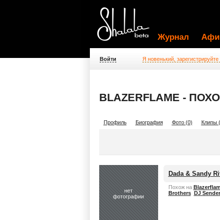
Журнал
Афи
Войти
Я новенький, зарегистрируйте
BLAZERFLAME - ПОХ
Профиль
Биография
Фото (0)
Клипы (
Dada & Sandy Ri
Похож на
Blazerfla
нет
Brothers
DJ Sende
фотографии