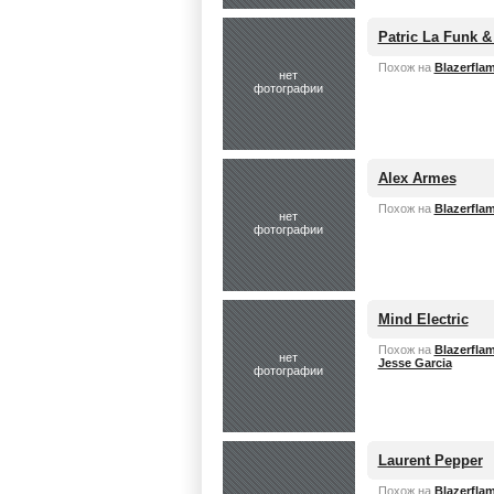
Patric La Funk 
Похож на
Blazerfla
нет
фотографии
Alex Armes
Похож на
Blazerfla
нет
фотографии
Mind Electric
Похож на
Blazerfla
нет
Jesse Garcia
фотографии
Laurent Pepper
Похож на
Blazerfla