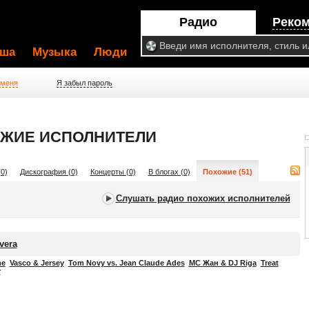
Радио
Реко
ша
Музыка
Люди
 меня
Я забыл пароль
ОЖИЕ ИСПОЛНИТЕЛИ
0)
Дискография (0)
Концерты (0)
В блогах (0)
Похожие (51)
Слушать радио похожих исполнителей
vera
me
Vasco & Jersey
Tom Novy vs. Jean Claude Ades
MC Жан & DJ Riga
Treat
r