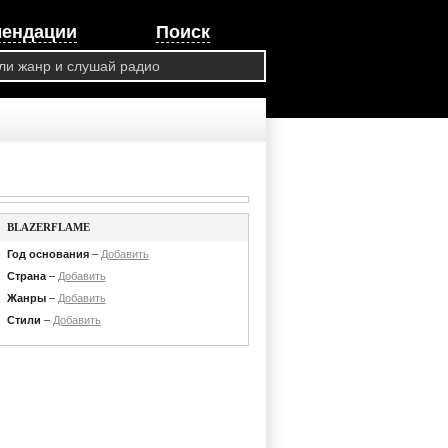
мендации
Поиск
BLAZERFLAME
Год основания
–
Добавить
Страна
–
Добавить
Жанры
–
Добавить
Стили
–
Добавить