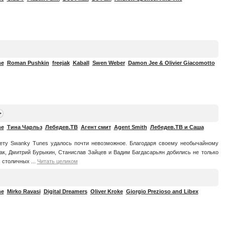
me
Roman Pushkin
freejak
Kaball
Swen Weber
Damon Jee & Olivier Giacomotto
me
Тина Чарльз
Лебедев.ТВ
Агент смит
Agent Smith
Лебедев.ТВ и Саша
ету Swanky Tunes удалось почти невозможное. Благодаря своему необычайному
к, Дмитрий Бурыкин, Станислав Зайцев и Вадим Багдасарьян добились не только
 столичных ...
Читать целиком
me
Mirko Ravasi
Digital Dreamers
Oliver Kroke
Giorgio Prezioso and Libex