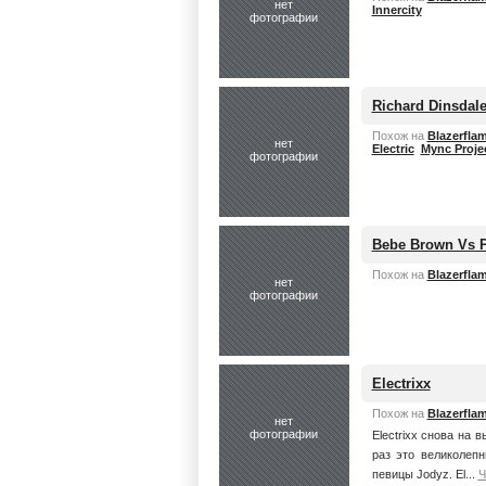
нет
Innercity
фотографии
Richard Dinsdal
Похож на
Blazerfla
нет
Electric
Mync Proje
фотографии
Bebe Brown Vs P
Похож на
Blazerfla
нет
фотографии
Electrixx
Похож на
Blazerfla
нет
фотографии
Electrixx снова на 
раз это великолепн
певицы Jodyz. El...
Ч