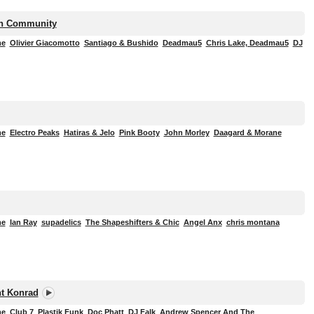
on Community
me
Olivier Giacomotto
Santiago & Bushido
Deadmau5
Chris Lake, Deadmau5
DJ
me
Electro Peaks
Hatiras & Jelo
Pink Booty
John Morley
Daagard & Morane
me
Ian Ray
supadelics
The Shapeshifters & Chic
Angel Anx
chris montana
nt Konrad
me
Club 7
Plastik Funk
Doc Phatt
DJ Falk
Andrew Spencer And The