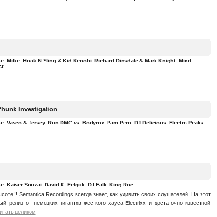
e
me
Milke
Hook N Sling & Kid Kenobi
Richard Dinsdale & Mark Knight
Mind
ct
hunk Investigation
me
Vasco & Jersey
Run DMC vs. Bodyrox
Pam Pero
DJ Delicious
Electro Peaks
me
Kaiser Souzai
David K
Felguk
DJ Falk
King Roc
высоте!!! Semantica Recordings всегда знает, как удивить своих слушателей. На этот
ый релиз от немецких гигантов жесткого хауса Electrixx и достаточно известной
итать целиком