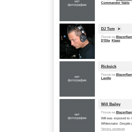
нет
Commander Yablo
фотографии
DJ Tom
Похож на
Blazerfla
D'Elia
Klaas
Ricksick
Похож на
Blazerfla
нет
Laville
фотографии
Will Bailey
Похож на
Blazerfla
нет
фотографии
Will was exposed to 
Whitesnake. Despite p
Читать целиком