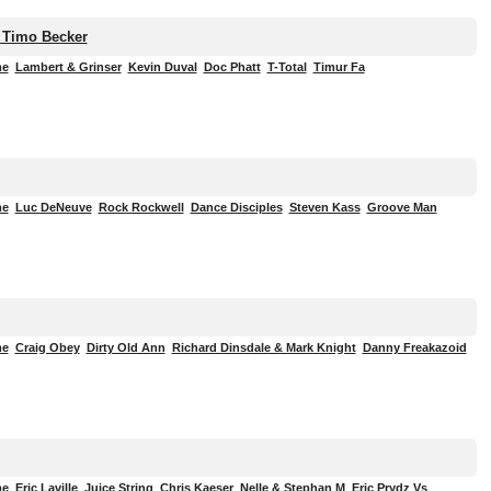
& Timo Becker
me
Lambert & Grinser
Kevin Duval
Doc Phatt
T-Total
Timur Fa
me
Luc DeNeuve
Rock Rockwell
Dance Disciples
Steven Kass
Groove Man
me
Craig Obey
Dirty Old Ann
Richard Dinsdale & Mark Knight
Danny Freakazoid
me
Eric Laville
Juice String
Chris Kaeser
Nelle & Stephan M
Eric Prydz Vs