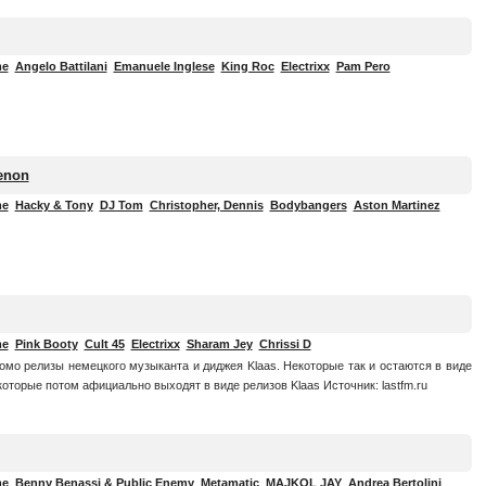
me
Angelo Battilani
Emanuele Inglese
King Roc
Electrixx
Pam Pero
enon
me
Hacky & Tony
DJ Tom
Christopher, Dennis
Bodybangers
Aston Martinez
me
Pink Booty
Cult 45
Electrixx
Sharam Jey
Chrissi D
ромо релизы немецкого музыканта и диджея Klaas. Некоторые так и остаются в виде
которые потом афициально выходят в виде релизов Klaas Источник: lastfm.ru
me
Benny Benassi & Public Enemy
Metamatic
MAJKOL JAY
Andrea Bertolini