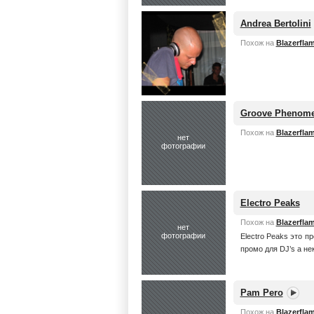
Andrea Bertolini
Похож на
Blazerfla
Groove Phenom
Похож на
Blazerfla
нет
фотографии
Electro Peaks
Похож на
Blazerfla
нет
фотографии
Electro Peaks это п
промо для DJ’s а не
Pam Pero
Похож на
Blazerfla