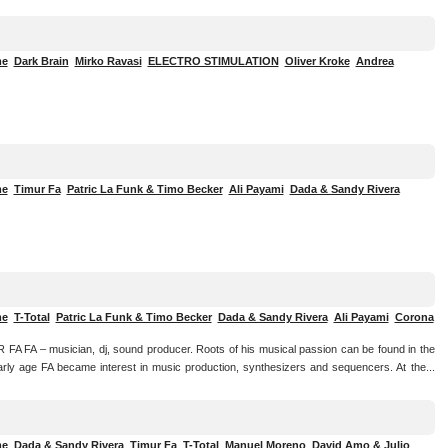
me
Dark Brain
Mirko Ravasi
ELECTRO STIMULATION
Oliver Kroke
Andrea
me
Timur Fa
Patric La Funk & Timo Becker
Ali Payami
Dada & Sandy Rivera
me
T-Total
Patric La Funk & Timo Becker
Dada & Sandy Rivera
Ali Payami
Corona
 FA – musician, dj, sound producer. Roots of his musical passion can be found in the
arly age FA became interest in music production, synthesizers and sequencers. At the...
me
Dada & Sandy Rivera
Timur Fa
T-Total
Manuel Moreno
David Amo & Julio