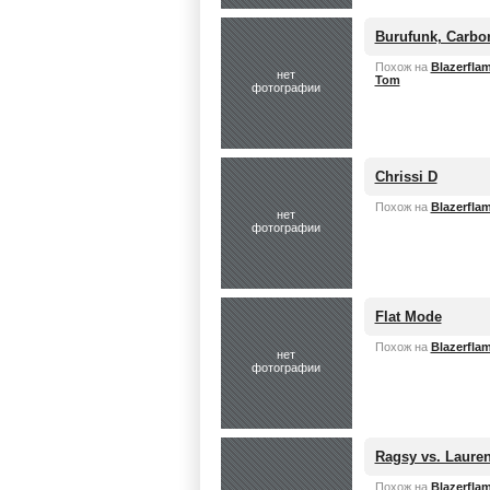
Burufunk, Carb
Похож на
Blazerfla
нет
Tom
фотографии
Chrissi D
Похож на
Blazerfla
нет
фотографии
Flat Mode
Похож на
Blazerfla
нет
фотографии
Ragsy vs. Laure
Похож на
Blazerfla