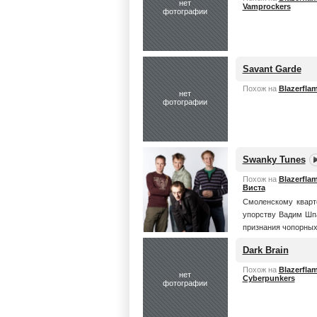
нет
Vamprockers
фотографии
Savant Garde
Похож на
Blazerfla
нет
фотографии
Swanky Tunes
Похож на
Blazerfla
Виста
Смоленскому кварт
упорству Вадим Шпа
признания чопорных
Dark Brain
Похож на
Blazerfla
нет
Cyberpunkers
фотографии