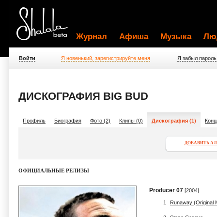
Журнал
Афиша
Музыка
Лю
Войти
Я новенький, зарегистрируйте меня
Я забыл пароль
ДИСКОГРАФИЯ BIG BUD
Профиль
Биография
Фото (2)
Клипы (0)
Дискография (1)
Конц
ДОБАВИТЬ А
ОФИЦИАЛЬНЫЕ РЕЛИЗЫ
Producer 07
[2004]
1
Runaway (Original 