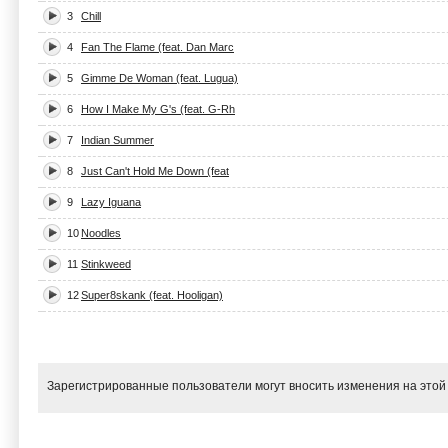
3
Chill
4
Fan The Flame (feat. Dan Marc
5
Gimme De Woman (feat. Lugua)
6
How I Make My G's (feat. G-Rh
7
Indian Summer
8
Just Can't Hold Me Down (feat
9
Lazy Iguana
10
Noodles
11
Stinkweed
12
Super8skank (feat. Hooligan)
Зарегистрированные пользователи могут вносить изменения на этой