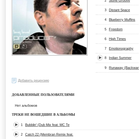
2
Stone Groove
3
Distant Space
4
Blueberry Muffins
5
Freedom
6
High Times
7
Emotionography
8
Indian Summer
9
Runaway (Backwar
Добавить рецензию
ДОБАВЛЕННЫЕ ПОЛЬЗОВАТЕЛЯМИ
Нет альбомов
ТРЕКИ НЕ ВОШЕДШИЕ В АЛЬБОМЫ
1
Bubblin' (Dub Mix feat. MC Te
2
Catch 22 (Membran Remix feat.