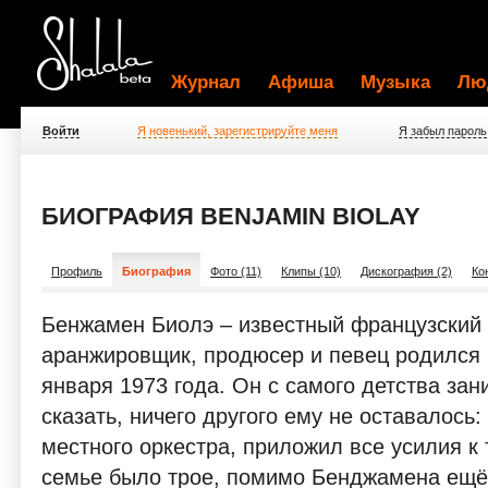
Журнал
Афиша
Музыка
Лю
Войти
Я новенький, зарегистрируйте меня
Я забыл пароль
БИОГРАФИЯ BENJAMIN BIOLAY
Профиль
Биография
Фото (11)
Клипы (10)
Дискография (2)
Ко
Бенжамен Биолэ – известный французский к
аранжировщик, продюсер и певец родился 
января 1973 года. Он с самого детства зан
сказать, ничего другого ему не оставалось:
местного оркестра, приложил все усилия к т
семье было трое, помимо Бенджамена ещё 