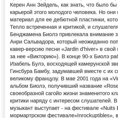
Керен Анн Зейдель, как знать, что было б
карьерой этого молодого человека. Но они
материал для ее дебютной пластинки, кот
Тепло встреченная и критикой, и слушател
Бенджамена Биолэ привлекала внимание з
Анри Сальвадора, который неожиданно по
кавер-версию песни «Jardin d'hiver» в сво
за нее «Викторию»). В конце 90-х Биолэ ра
Изабель Булэ, восходящей камерунской зв
Гинсбура Бамбу, задумавшей вместе с их 
великому французу. В мае 2001 года на «Vi
альбом Биолэ, получивший название «Ros
своеобразной сагойо жизни знаменитого к
критики наряду с интересом слушателей. 
музыкант выступает - на фестивале «Nuits 
мормартрском фестивале»Inrockuptibles», в