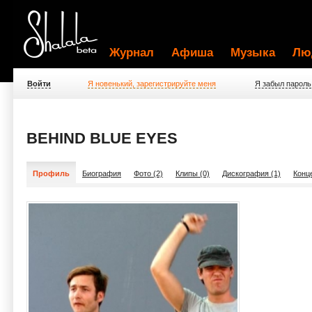
Журнал
Афиша
Музыка
Лю
Войти
Я новенький, зарегистрируйте меня
Я забыл пароль
BEHIND BLUE EYES
Профиль
Биография
Фото (2)
Клипы (0)
Дискография (1)
Конц