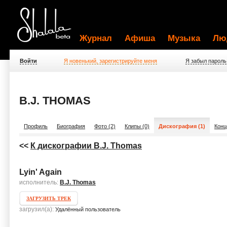
Журнал
Афиша
Музыка
Лю
Войти
Я новенький, зарегистрируйте меня
Я забыл пароль
B.J. THOMAS
Профиль
Биография
Фото (2)
Клипы (0)
Дискография (1)
Конц
<<
К дискографии B.J. Thomas
Lyin' Again
исполнитель:
B.J. Thomas
ЗАГРУЗИТЬ ТРЕК
загрузил(а):
Удалённый пользователь