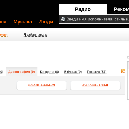
Радио
Реко
ша
Музыка
Люди
 меня
Я забыл пароль
0)
Дискография (0)
Концерты (0)
В блогах (0)
Похожие (51)
ДОБАВИТЬ АЛЬБОМ
ЗАГРУЗИТЬ ТРЕКИ