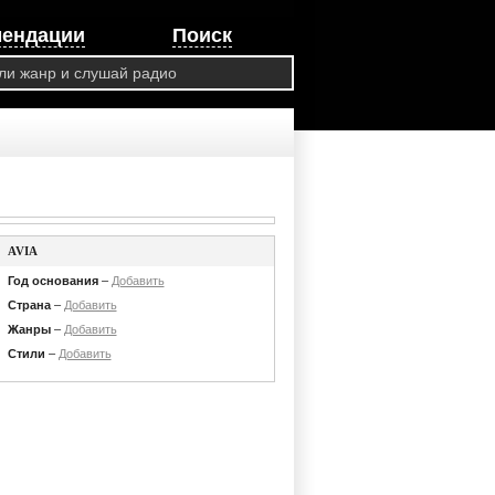
мендации
Поиск
AVIA
Год основания
–
Добавить
Страна
–
Добавить
Жанры
–
Добавить
Стили
–
Добавить