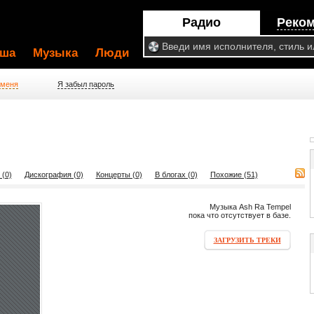
Радио
Реко
ша
Музыка
Люди
 меня
Я забыл пароль
 (0)
Дискография (0)
Концерты (0)
В блогах (0)
Похожие (51)
Музыка Ash Ra Tempel
пока что отсутствует в базе.
ЗАГРУЗИТЬ ТРЕКИ