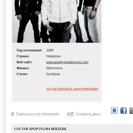
Год основания:
1989
Страна:
Норвегия
Веб-сайт:
www.apoptygmaberzerk.com
Жанры:
Electronica
Стили:
Synthpop
РЕДАКТИРОВАТЬ ИНФОРМАЦИЮ
Подписаться на обновления
Сообщить другу
СОСТАВ APOPTYGMA BERZERK