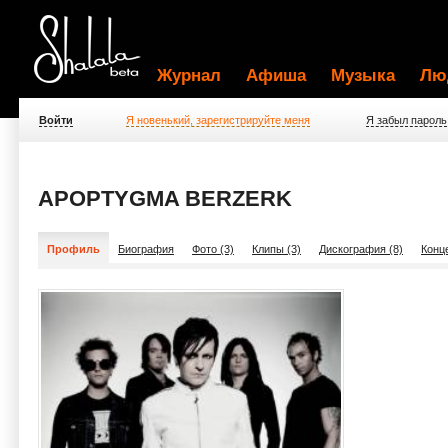
Журнал
Афиша
Музыка
Лю
Войти
Я новенький, зарегистрируйте меня
Я забыл пароль
APOPTYGMA BERZERK
Профиль
Биография
Фото (3)
Клипы (3)
Дискография (8)
Конц