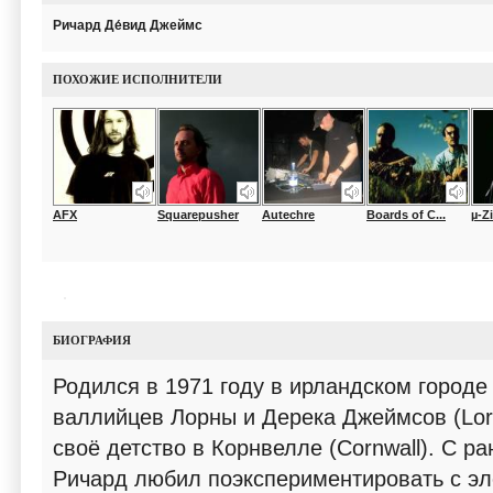
Ричард Де́вид Джеймс
ПОХОЖИЕ ИСПОЛНИТЕЛИ
AFX
Squarepusher
Autechre
Boards of C...
µ-Z
БИОГРАФИЯ
Родился в 1971 году в ирландском городе
валлийцев Лорны и Дерека Джеймсов (Lor
своё детство в Корнвелле (Cornwall). С р
Ричард любил поэкспериментировать с э