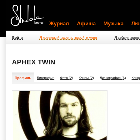
Журнал
Афиша
Музыка
Лю
Войти
Я новенький, зарегистрируйте меня
Я забыл пароль
APHEX TWIN
Профиль
Биография
Фото (2)
Клипы (2)
Дискография (6)
Конц