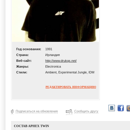
Год основания:
1991
Страна:
Ирландия
Веб-сайт:
http://www.drukqs.net/
Жанры:
Electronica
Стили:
Ambient, Experimental Jungle, IDM
РЕДАКТИРОВАТЬ ИНФОРМАЦИЮ
Подписаться на обновления
Сообщить другу
СОСТАВ APHEX TWIN