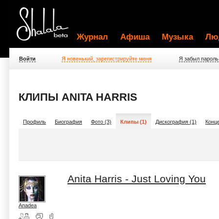
Журнал
Афиша
Музыка
Лю
Войти
Я новенький, зарегистрируйте меня
Я забыл пароль
КЛИПЫ ANITA HARRIS
Профиль
Биография
Фото (3)
Клипы (1)
Дискография (1)
Конце
Anita Harris - Just Loving You
Anadea