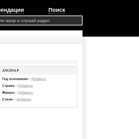
мендации
Поиск
ANGINA P
Год основания
–
Добавить
Страна
–
Добавить
Жанры
–
Добавить
Стили
–
Добавить