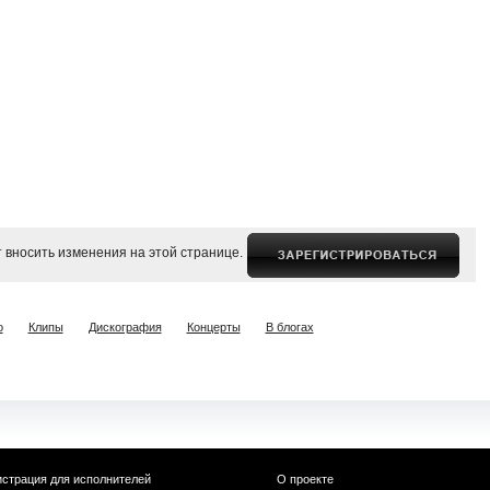
 вносить изменения на этой странице.
о
Клипы
Дискография
Концерты
В блогах
истрация для исполнителей
О проекте