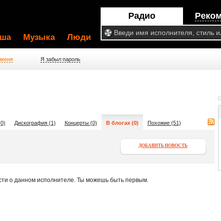
Радио
Реко
ша
Музыка
Люди
 меня
Я забыл пароль
0)
Дискография (1)
Концерты (0)
В блогах (0)
Похожие (51)
ДОБАВИТЬ НОВОСТЬ
сти о данном исполнителе. Ты можешь быть первым.