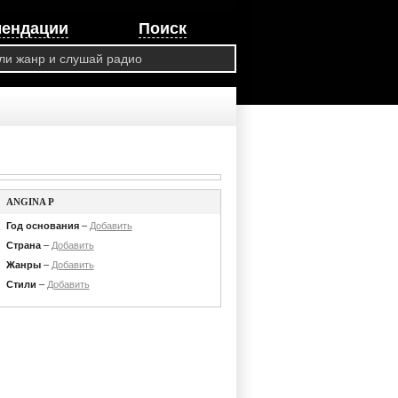
мендации
Поиск
ANGINA P
Год основания
–
Добавить
Страна
–
Добавить
Жанры
–
Добавить
Стили
–
Добавить