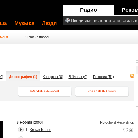
Радио
Реко
ша
Музыка
Люди
 меня
Я забыл пароль
0)
Дискография (1)
Концерты (0)
В блогах (0)
Похожие (51)
ДОБАВИТЬ АЛЬБОМ
ЗАГРУЗИТЬ ТРЕКИ
8 Rooms
[2006]
Notochord Recordings
1
Known Issues