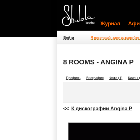
Журнал
Афи
Войти
Я новенький, зарегистрируйте
8 ROOMS - ANGINA P
Профиль
Биография
Фото (1)
Клипы (
<<
К дискографии Angina P