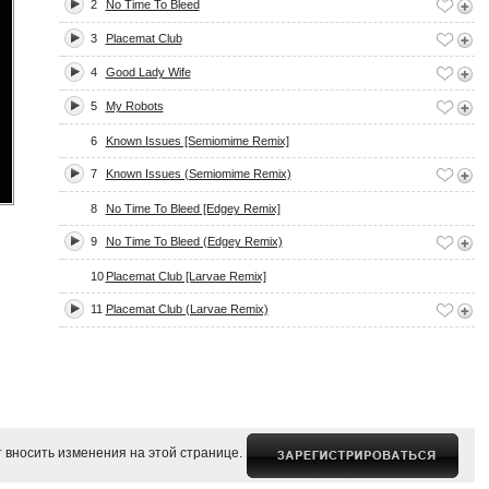
2
No Time To Bleed
3
Placemat Club
4
Good Lady Wife
5
My Robots
6
Known Issues [Semiomime Remix]
7
Known Issues (Semiomime Remix)
8
No Time To Bleed [Edgey Remix]
9
No Time To Bleed (Edgey Remix)
10
Placemat Club [Larvae Remix]
11
Placemat Club (Larvae Remix)
 вносить изменения на этой странице.