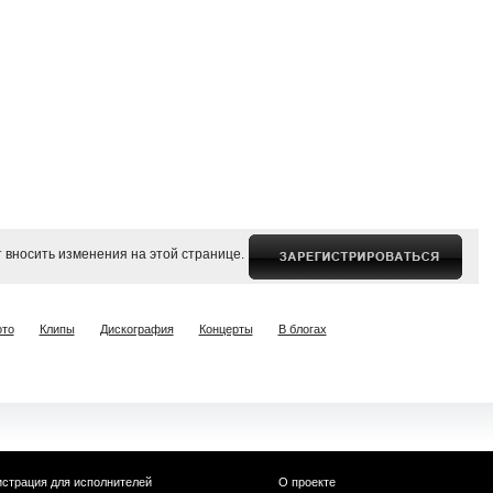
 вносить изменения на этой странице.
то
Клипы
Дискография
Концерты
В блогах
истрация для исполнителей
О проекте