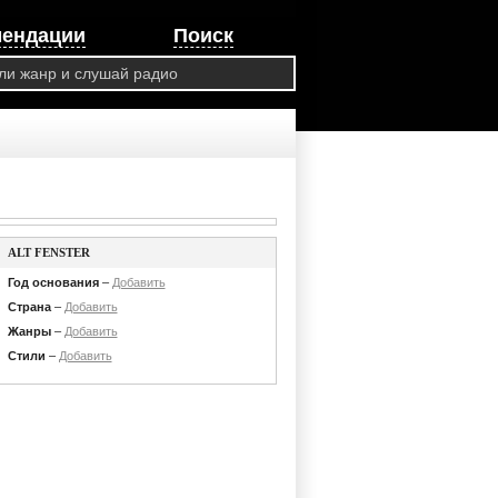
мендации
Поиск
ALT FENSTER
Год основания
–
Добавить
Страна
–
Добавить
Жанры
–
Добавить
Стили
–
Добавить