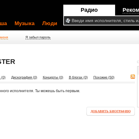
Радио
Реко
ша
Музыка
Люди
 меня
Я забыл пароль
STER
 (0)
Дискография (0)
Концерты (0)
В блогах (0)
Похожие (50)
нного исполнителя. Ты можешь быть первым.
ДОБАВИТЬ БИОГРАФИЮ