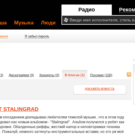
Радио
Реко
ша
Музыка
Люди
 меня
Я забыл пароль
3)
Дискография (9)
Концерты (0)
В блогах (1)
Похожие (100)
ДОБАВИТЬ НОВОСТЬ
T STALINGRAD
м опозданием докладываю любителям тяжелой музыки , что в этом году
довал нас новым альбомом - "Stalingrad" . Альбом получился у ребят как
 уровне. Обалденные риффы, жесткий напор и неповторимая техника
 Пожалуй, немного затянуты инструментальные вставки, но это уж моё