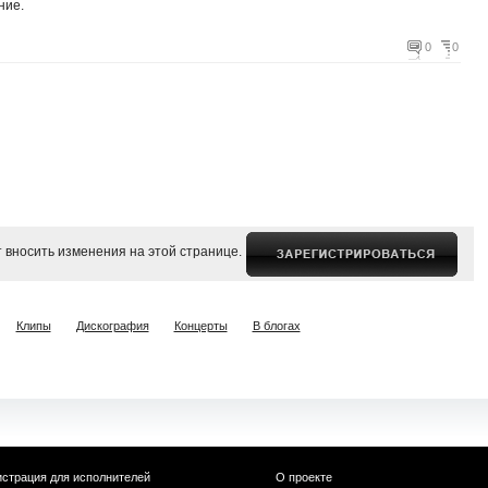
ние.
0
0
 вносить изменения на этой странице.
Клипы
Дискография
Концерты
В блогах
истрация для исполнителей
О проекте