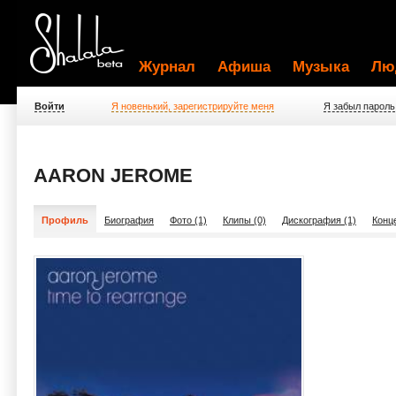
Журнал
Афиша
Музыка
Лю
Войти
Я новенький, зарегистрируйте меня
Я забыл пароль
AARON JEROME
Профиль
Биография
Фото (1)
Клипы (0)
Дискография (1)
Конц