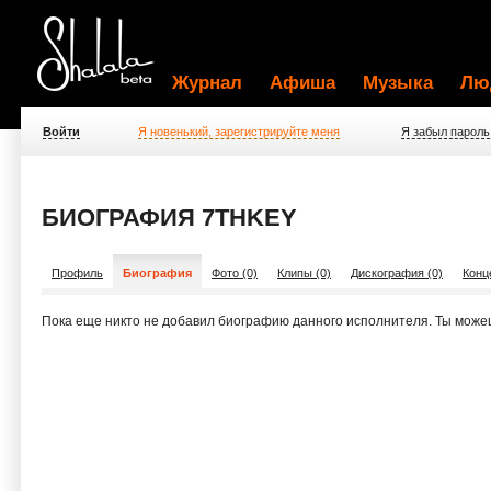
Журнал
Афиша
Музыка
Лю
Войти
Я новенький, зарегистрируйте меня
Я забыл пароль
БИОГРАФИЯ 7THKEY
Профиль
Биография
Фото (0)
Клипы (0)
Дискография (0)
Конц
Пока еще никто не добавил биографию данного исполнителя. Ты може