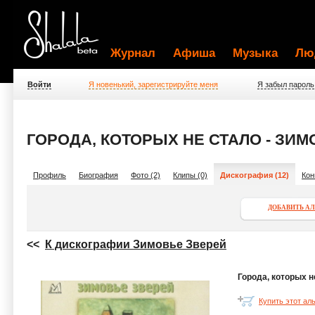
Журнал
Афиша
Музыка
Лю
Войти
Я новенький, зарегистрируйте меня
Я забыл пароль
ГОРОДА, КОТОРЫХ НЕ СТАЛО - ЗИ
Профиль
Биография
Фото (2)
Клипы (0)
Дискография (12)
Кон
ДОБАВИТЬ А
<<
К дискографии Зимовье Зверей
Города, которых н
Купить этот ал