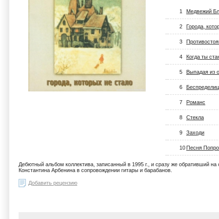
1
Медвежий Б
2
Города, кото
3
Противостоя
4
Когда ты ст
5
Выпадая из 
6
Беспределиц
7
Романс
8
Стекла
9
Заходи
10
Песня Попр
Дебютный альбом коллектива, записанный в 1995 г., и сразу же обративший на
Константина Арбенина в сопровождении гитары и барабанов.
Добавить рецензию