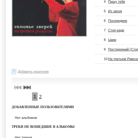
4
Пишу тебе
5
Из запоя
6
Посередине
7
Стоп-кадр
8
Цари
9
Посторонний (Стор
10
На третьем Римск
Добавить рецензию
1
2
ДОБАВЛЕННЫЕ ПОЛЬЗОВАТЕЛЯМИ
Нет альбомов
ТРЕКИ НЕ ВОШЕДШИЕ В АЛЬБОМЫ
Нет треков