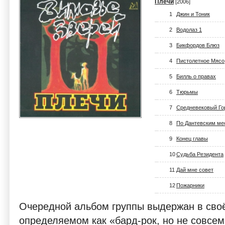
Плечи
[2006]
1
Джин и Тоник
2
Водолаз 1
3
Бикфордов Блюз
4
Пистолетное Мясо
5
Билль о правах
6
Тюрьмы
7
Средневековый Го
8
По Дантевским ме
9
Конец главы
10
Судьба Резидента
11
Дай мне совет
12
Пожарники
Очередной альбом группы выдержан в своё
определяемом как «бард-рок, но не совсем