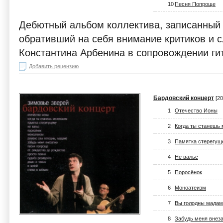
10
Песня Попроще
Дебютный альбом коллектива, записанный в 
обративший на себя внимание критиков и 
Константина Арбенина в сопровождении ги
Добавить рецензию
Бардовский концерт
[20
1
Отечество Ионы
2
Когда ты станешь
3
Памятка стерегущ
4
Не вальс
5
Поросёнок
6
Моноатеизм
7
Вы голодны мадам
8
Забудь меня внез