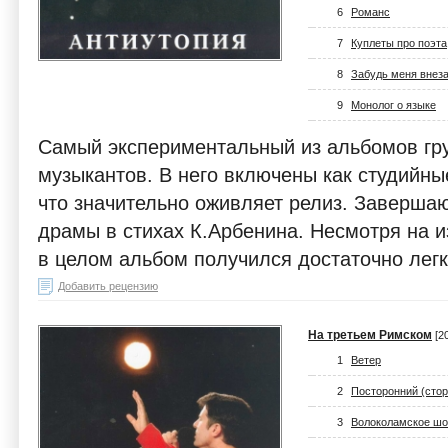
6
Романс
7
Куплеты про поэта
8
Забудь меня внез
9
Монолог о языке
Самый экспериментальный из альбомов гр
музыкантов. В него включены как студийные
что значительно оживляет релиз. Заверша
драмы в стихах К.Арбенина. Несмотря на 
в целом альбом получился достаточно лег
Добавить рецензию
На третьем Римском
[2
1
Ветер
2
Посторонний (стор
3
Волоколамское шо