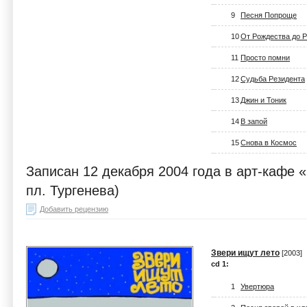
9
Песня Попроще
10
От Рождества до 
11
Просто помни
12
Судьба Резидента
13
Джин и Тоник
14
В запой
15
Снова в Космос
Записан 12 декабря 2004 года в арт-кафе 
пл. Тургенева)
Добавить рецензию
Звери ищут лето
[2003]
cd 1:
1
Увертюра