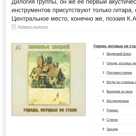
Дилогия группы, он же её первый акустичес
инструментов присутствуют только гитара, 
Центральное место, конечно же, поэзия К.
Добавить рецензию
Города, которых не ст
1
Медвежий Блюз
2
Города, которых н
3
Противостояние
4
Когда ты станешь
5
Выпадая из окна
6
Беспределица
7
Романс
8
Стекла
9
Заходи