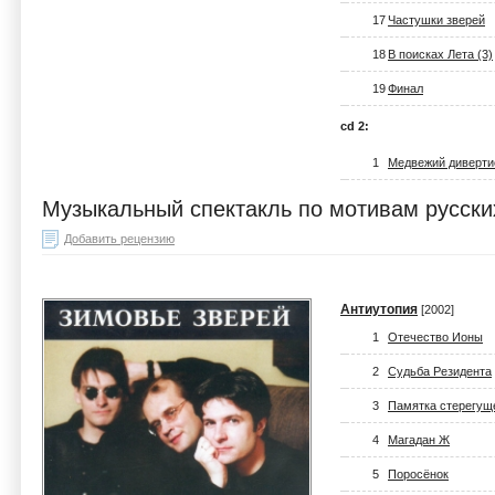
17
Частушки зверей
18
В поисках Лета (3)
19
Финал
cd 2:
1
Медвежий диверти
Музыкальный спектакль по мотивам русски
Добавить рецензию
Антиутопия
[2002]
1
Отечество Ионы
2
Судьба Резидента
3
Памятка стерегущ
4
Магадан Ж
5
Поросёнок