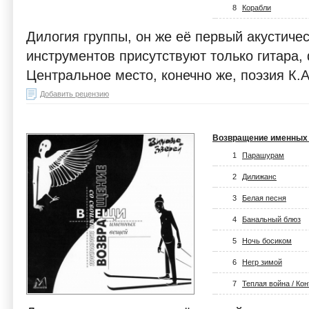
8
Корабли
Дилогия группы, он же её первый акустичес
инструментов присутствуют только гитара, 
Центральное место, конечно же, поэзия К.
Добавить рецензию
Возвращение именных
1
Парашурам
2
Дилижанс
3
Белая песня
4
Банальный блюз
5
Ночь босиком
6
Негр зимой
7
Теплая война / Ко