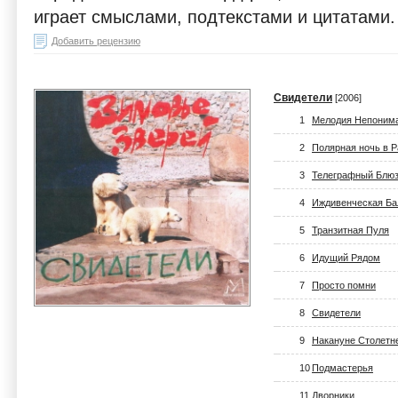
играет смыслами, подтекстами и цитатами.
Добавить рецензию
Свидетели
[2006]
1
Мелодия Непоним
2
Полярная ночь в 
3
Телеграфный Блю
4
Иждивенческая Ба
5
Транзитная Пуля
6
Идущий Рядом
7
Просто помни
8
Свидетели
9
Накануне Столетн
10
Подмастерья
11
Дворники