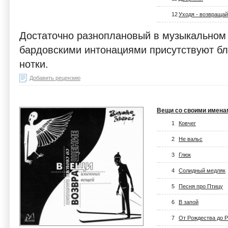
12
Уходя - возвраща
Достаточно разноплановый в музыкальном 
бардовскими интонациями присутствуют б
нотки.
Добавить рецензию
Вещи со своими имена
1
Ковчег
2
Не вальс
3
Глюк
4
Солидный медляк
5
Песня про Птицу
6
В запой
7
От Рождества до 