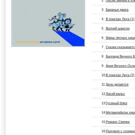
2
Песня зверей в хл
3
Баранья джига
4
В поисках Лета (1)
5
Волчий шансон
6
Марш лесных хищ
7
Сказка сказывает
8
Баллада Вечного 
9
Ария Вечного Осл
10
В поисках Лета (2)
11
Дело делается
12
Лисий вальс
13
Гусиный блюз
14
Метаморфозы хищ
15
Романс Свинки
16
Разговор с хозяин