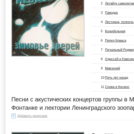
2
Летайте самолета
3
Паводок
4
Лестница, полночь
5
Колыбельная
6
Пепел Клааса
7
Печальный Родже
8
Одиссей и Навсик
9
Мавзолей
10
Пять лет назад
11
Снова в Космос
Песни с акустических концертов группы в 
Фонтанке и лектории Ленинградского зоопар
Добавить рецензию