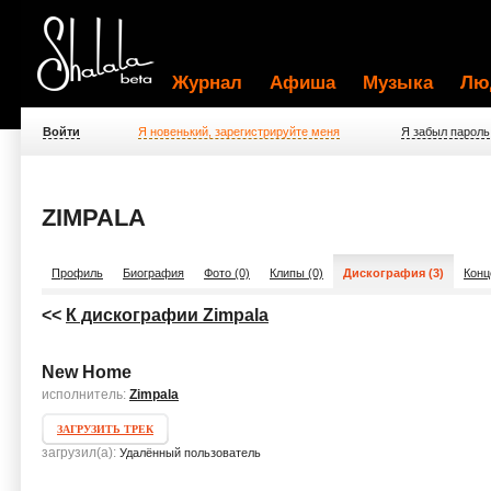
Журнал
Афиша
Музыка
Лю
Войти
Я новенький, зарегистрируйте меня
Я забыл пароль
ZIMPALA
Профиль
Биография
Фото (0)
Клипы (0)
Дискография (3)
Конц
<<
К дискографии Zimpala
New Home
исполнитель:
Zimpala
ЗАГРУЗИТЬ ТРЕК
загрузил(а):
Удалённый пользователь