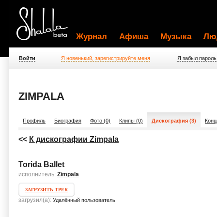
Журнал
Афиша
Музыка
Лю
Войти
Я новенький, зарегистрируйте меня
Я забыл пароль
ZIMPALA
Профиль
Биография
Фото (0)
Клипы (0)
Дискография (3)
Конц
<<
К дискографии Zimpala
Torida Ballet
исполнитель:
Zimpala
ЗАГРУЗИТЬ ТРЕК
загрузил(а):
Удалённый пользователь