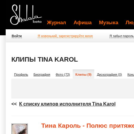
Журнал
Афиша
Музыка
Лю
Войти
Я новенький, зарегистрируйте меня
Я забыл пароль
КЛИПЫ TINA KAROL
Профиль
Биография
Фото (73)
Клипы (9)
Дискография (0)
Конц
<<
К списку клипов исполнителя Tina Karol
Тина Кароль - Полюс притяж