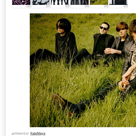
0/0
0/0
0/0
0/0
0/0
0/0
добавил(а):
KateMaya