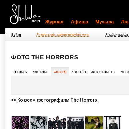
Журнал
Афиша
Музыка
Лю
Войти
Я новенький, зарегистрируйте меня
Я забыл пароль
ФОТО THE HORRORS
Профиль
Биография
Фото (6)
Клипы (1)
Дискография (1)
Конце
<<
Ко всем фотографиям The Horrors