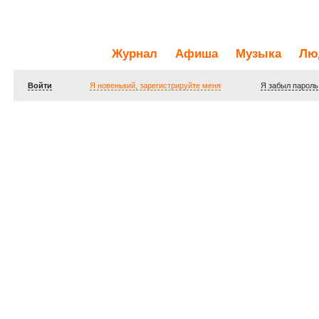
Журнал
Афиша
Музыка
Лю
Войти
Я новенький, зарегистрируйте меня
Я забыл пароль