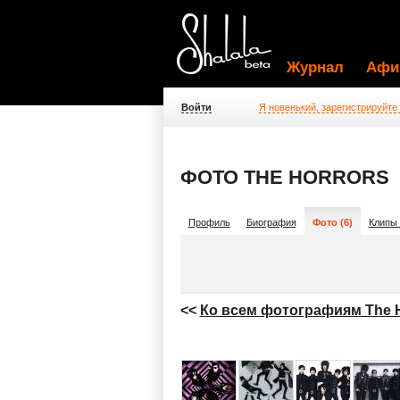
Журнал
Афи
Войти
Я новенький, зарегистрируйте
ФОТО THE HORRORS
Профиль
Биография
Фото (6)
Клипы 
<<
Ко всем фотографиям The H