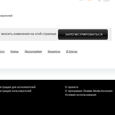
зователей
 вносить изменения на этой странице.
ото
Клипы
Дискография
Концерты
В блогах
истрация для исполнителей
О проекте
истрация пользователей
О программе Shalala Media Assistant
Условия использования