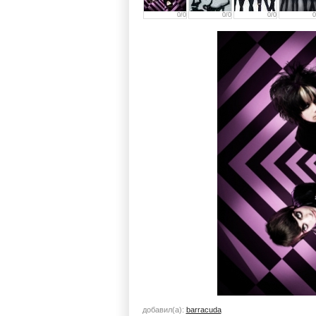
0/0
0/0
0/0
0
добавил(а):
barracuda