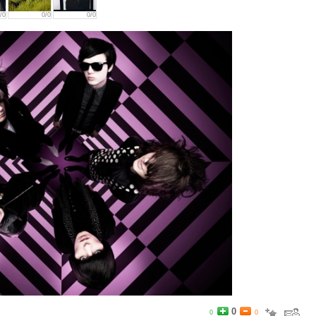
/0
0/0
0/0
0
0
0