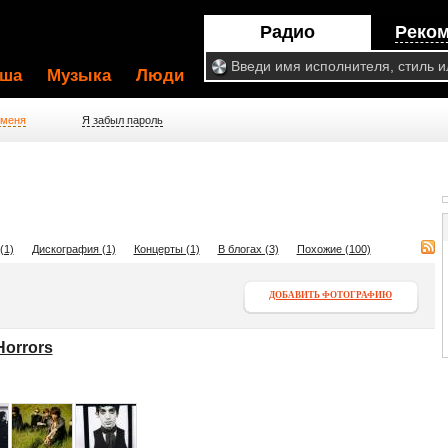
Радио
Реко
ша
Музыка
Люди
 меня
Я забыл пароль
(1)
Дискография (1)
Концерты (1)
В блогах (3)
Похожие (100)
ДОБАВИТЬ ФОТОГРАФИЮ
orrors