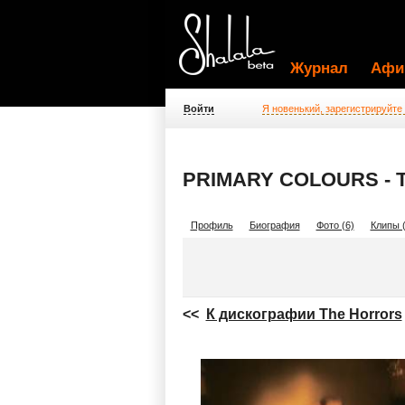
Журнал
Афи
Войти
Я новенький, зарегистрируйте
PRIMARY COLOURS -
Профиль
Биография
Фото (6)
Клипы (
<<
К дискографии The Horrors