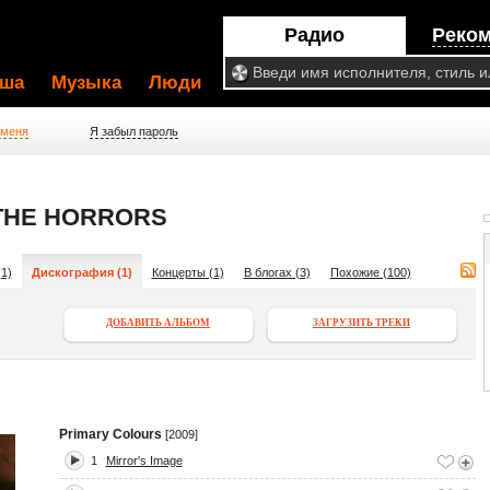
Радио
Реко
ша
Музыка
Люди
 меня
Я забыл пароль
 THE HORRORS
1)
Дискография (1)
Концерты (1)
В блогах (3)
Похожие (100)
ДОБАВИТЬ АЛЬБОМ
ЗАГРУЗИТЬ ТРЕКИ
Primary Colours
[2009]
1
Mirror's Image