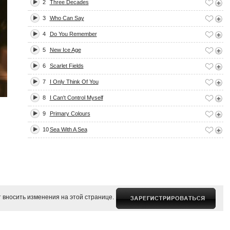
2
Three Decades
3
Who Can Say
4
Do You Remember
5
New Ice Age
6
Scarlet Fields
7
I Only Think Of You
8
I Can't Control Myself
9
Primary Colours
10
Sea With A Sea
 вносить изменения на этой странице.