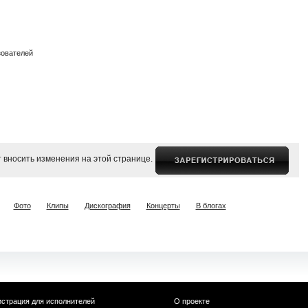
зователей
 вносить изменения на этой странице.
Фото
Клипы
Дискография
Концерты
В блогах
истрация для исполнителей
О проекте