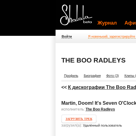
Журнал
Афи
Войти
Я новенький, зарегистрируйте
THE BOO RADLEYS
Профиль
Биография
Фото (3)
Клипы (
<<
К дискографии The Boo Rad
Martin, Doom! It's Seven O'Cloc
исполнитель:
The Boo Radleys
ЗАГРУЗИТЬ ТРЕК
загрузил(а):
Удалённый пользователь