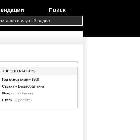
мендации
Поиск
THE BOO RADLEYS
Год основания
– 1988
Страна
– Великобритания
Жанры
–
Добавить
Стили
–
Добавить