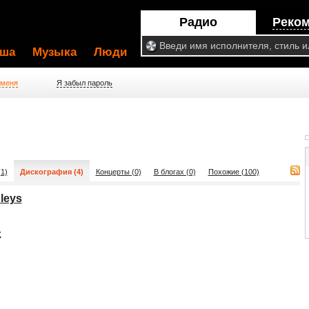
Радио
Реко
ша
Музыка
Люди
 меня
Я забыл пароль
1)
Дискография (4)
Концерты (0)
В блогах (0)
Похожие (100)
leys
k