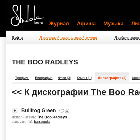
Журнал
Афиша
Музыка
Лю
Войти
Я новенький, зарегистрируйте меня
Я забыл пароль
THE BOO RADLEYS
Профиль
Биография
Фото (3)
Клипы (1)
Дискография (4)
Конц
<<
К дискографии The Boo Ra
Bullfrog Green
исполнитель:
The Boo Radleys
загрузил(а):
barracuda