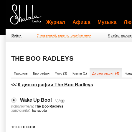
Журнал
Афиша
Музыка
Лю
Войти
Я новенький, зарегистрируйте меня
Я забыл пароль
THE BOO RADLEYS
Профиль
Биография
Фото (3)
Клипы (1)
Дискография (4)
Конц
<<
К дискографии The Boo Radleys
Wake Up Boo!
исполнитель:
The Boo Radleys
загрузил(а):
barracuda
ТЕКСТ ПЕСНИ: