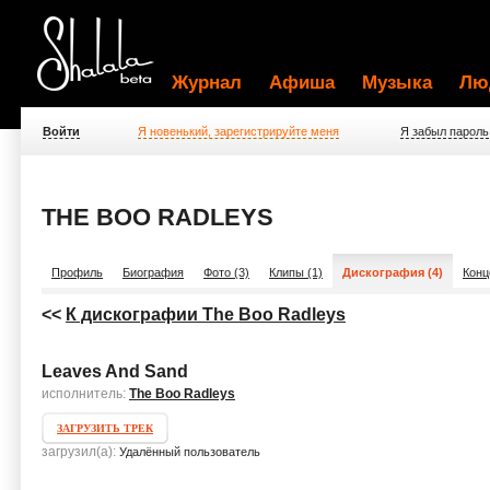
Журнал
Афиша
Музыка
Лю
Войти
Я новенький, зарегистрируйте меня
Я забыл пароль
THE BOO RADLEYS
Профиль
Биография
Фото (3)
Клипы (1)
Дискография (4)
Конц
<<
К дискографии The Boo Radleys
Leaves And Sand
исполнитель:
The Boo Radleys
ЗАГРУЗИТЬ ТРЕК
загрузил(а):
Удалённый пользователь