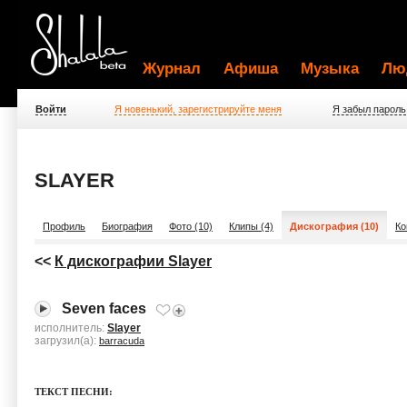
Журнал
Афиша
Музыка
Лю
Войти
Я новенький, зарегистрируйте меня
Я забыл пароль
SLAYER
Профиль
Биография
Фото (10)
Клипы (4)
Дискография (10)
Ко
<<
К дискографии Slayer
Seven faces
исполнитель:
Slayer
загрузил(а):
barracuda
ТЕКСТ ПЕСНИ: