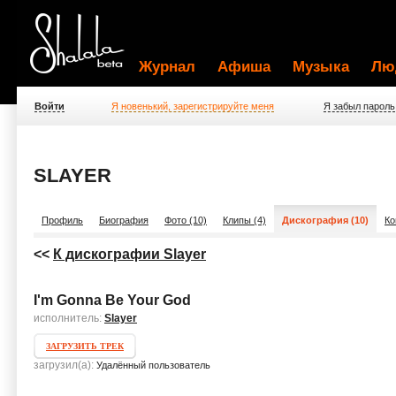
Журнал
Афиша
Музыка
Лю
Войти
Я новенький, зарегистрируйте меня
Я забыл пароль
SLAYER
Профиль
Биография
Фото (10)
Клипы (4)
Дискография (10)
Ко
<<
К дискографии Slayer
I'm Gonna Be Your God
исполнитель:
Slayer
ЗАГРУЗИТЬ ТРЕК
загрузил(а):
Удалённый пользователь