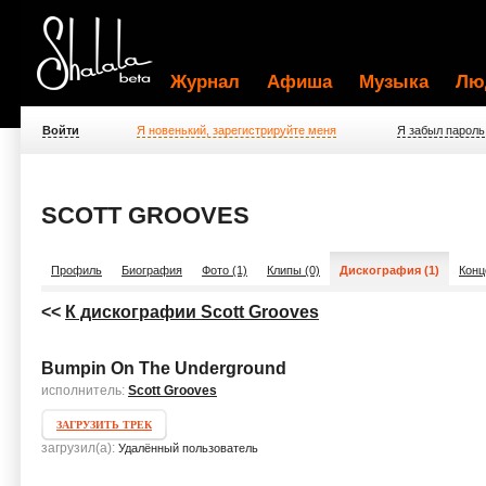
Журнал
Афиша
Музыка
Лю
Войти
Я новенький, зарегистрируйте меня
Я забыл пароль
SCOTT GROOVES
Профиль
Биография
Фото (1)
Клипы (0)
Дискография (1)
Конц
<<
К дискографии Scott Grooves
Bumpin On The Underground
исполнитель:
Scott Grooves
ЗАГРУЗИТЬ ТРЕК
загрузил(а):
Удалённый пользователь