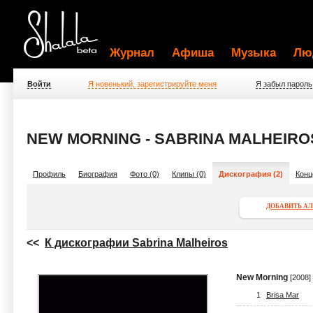
Журнал
Афиша
Музыка
Лю
Войти
Я новенький, зарегистрируйте меня
Я забыл пароль
NEW MORNING - SABRINA MALHEIRO
Профиль
Биография
Фото (0)
Клипы (0)
Дискография (2)
Конц
ДОБАВИТЬ А
<<
К дискографии Sabrina Malheiros
New Morning
[2008]
1
Brisa Mar