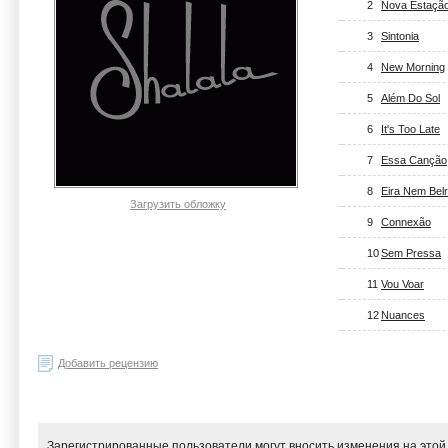
2
Nova Estaçã
3
Sintonia
4
New Morning
5
Além Do Sol
6
It's Too Late
7
Essa Canção
8
Eira Nem Bel
Загрузить обложку
9
Connexão
10
Sem Pressa
11
Vou Voar
12
Nuances
Добавить рецензию
Зарегистрированные пользователи могут вносить изменения на этой