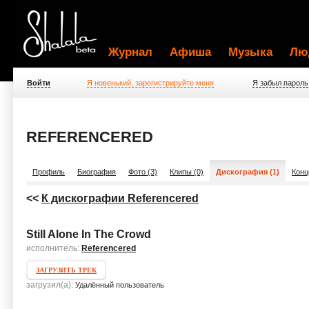
Журнал
Афиша
Музыка
Лю
Войти
Я новенький, зарегистрируйте меня
Я забыл пароль
REFERENCERED
Профиль
Биография
Фото (3)
Клипы (0)
Дискография (1)
Конц
<<
К дискографии Referencered
Still Alone In The Crowd
исполнитель:
Referencered
ЗАГРУЗИТЬ ТРЕК
загрузил(а):
Удалённый пользователь