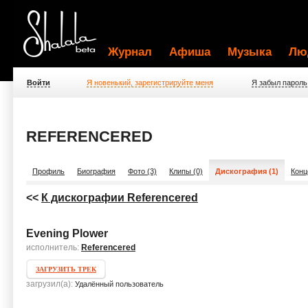
Журнал
Афиша
Музыка
Лю
Войти
Я новенький, зарегистрируйте меня
Я забыл пароль
REFERENCERED
Профиль
Биография
Фото (3)
Клипы (0)
Дискография (1)
Конц
<<
К дискографии Referencered
Evening Plower
исполнитель:
Referencered
ЗАГРУЗИТЬ ТРЕК
загрузил(а):
Удалённый пользователь