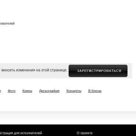
зователей
 вносить изменения на этой странице.
я
Фото
Клипы
Дискография
Концерты
В блогах
истрация для исполнителей
О проекте