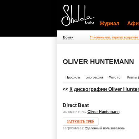
Журнал
Афи
Войти
Я новенький, зарегистрируйте
OLIVER HUNTEMANN
Профиль
Биография
Фото (6)
Клипы (
<<
К дискографии Oliver Hunt
Direct Beat
исполнитель:
Oliver Huntemann
ЗАГРУЗИТЬ ТРЕК
загрузил(а):
Удалённый пользователь