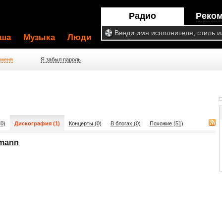
Радио
Реко
ша
Музыка
Люди
 меня
Я забыл пароль
0)
Дискография (1)
Концерты (0)
В блогах (0)
Похожие (51)
emann