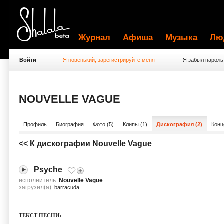
Журнал
Афиша
Музыка
Лю
Войти
Я новенький, зарегистрируйте меня
Я забыл пароль
NOUVELLE VAGUE
Профиль
Биография
Фото (5)
Клипы (1)
Дискография (2)
Конц
<<
К дискографии Nouvelle Vague
Psyche
исполнитель:
Nouvelle Vague
загрузил(а):
barracuda
ТЕКСТ ПЕСНИ: