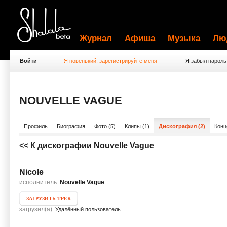
Журнал
Афиша
Музыка
Лю
Войти
Я новенький, зарегистрируйте меня
Я забыл пароль
NOUVELLE VAGUE
Профиль
Биография
Фото (5)
Клипы (1)
Дискография (2)
Конц
<<
К дискографии Nouvelle Vague
Nicole
исполнитель:
Nouvelle Vague
ЗАГРУЗИТЬ ТРЕК
загрузил(а):
Удалённый пользователь