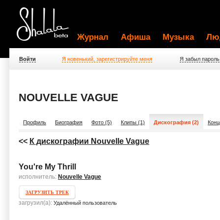
Журнал
Афиша
Музыка
Лю
Войти
Я новенький, зарегистрируйте меня
Я забыл пароль
NOUVELLE VAGUE
Профиль
Биография
Фото (5)
Клипы (1)
Дискография (2)
Конц
<<
К дискографии Nouvelle Vague
You're My Thrill
исполнитель:
Nouvelle Vague
ЗАГРУЗИТЬ ТРЕК
загрузил(а):
Удалённый пользователь