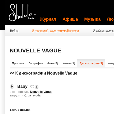
Журнал
Афиша
Музыка
Лю
Войти
Я новенький, зарегистрируйте меня
Я забыл пароль
NOUVELLE VAGUE
Профиль
Биография
Фото (5)
Клипы (1)
Дискография (2)
Конц
<<
К дискографии Nouvelle Vague
Baby
исполнитель:
Nouvelle Vague
загрузил(а):
barracuda
ТЕКСТ ПЕСНИ: