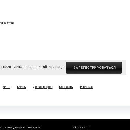
зователей
 вносить изменения на этой странице.
Фото
Клипы
Дискография
Концерты
В блогах
истрация для исполнителей
О проекте