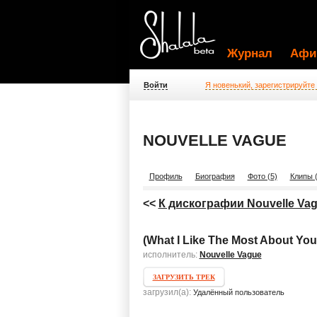
Журнал
Афи
Войти
Я новенький, зарегистрируйте
NOUVELLE VAGUE
Профиль
Биография
Фото (5)
Клипы (
<<
К дискографии Nouvelle Va
(What I Like The Most About You 
исполнитель:
Nouvelle Vague
ЗАГРУЗИТЬ ТРЕК
загрузил(а):
Удалённый пользователь